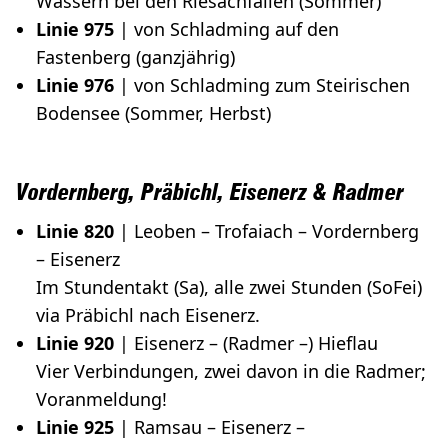
Wassern bei den Riesachfällen (Sommer)
Linie 975
| von Schladming auf den
Fastenberg (ganzjährig)
Linie 976
| von Schladming zum Steirischen
Bodensee (Sommer, Herbst)
Vordernberg, Präbichl, Eisenerz & Radmer
Linie 820
| Leoben – Trofaiach – Vordernberg
– Eisenerz
Im Stundentakt (Sa), alle zwei Stunden (SoFei)
via Präbichl nach Eisenerz.
Linie 920
| Eisenerz – (Radmer –) Hieﬂau
Vier Verbindungen, zwei davon in die Radmer;
Voranmeldung!
Linie 925
| Ramsau – Eisenerz –