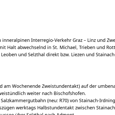
 inneralpinen Interregio-Verkehr Graz – Linz und Zw
mit Halt abwechselnd in St. Michael, Trieben und Ro
 Leoben und Selzthal direkt bzw. Liezen und Stainac
nd am Wochenende Zweistundentakt) auf der umbena
eistündlich weiter nach Bischofshofen.
 Salzkammergutbahn (neu: R70) von Stainach-Irdning 
zügen werktags Halbstundentakt zwischen Stainach-
Aussee über Selzthal nach Admont