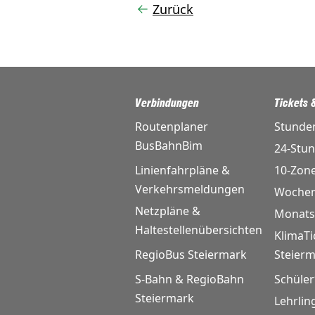
Zurück
Verbindungen
Tickets &
Routenplaner
Stunde
BusBahnBim
24-Stu
Linienfahrpläne &
10-Zon
Verkehrsmeldungen
Wochen
Netzpläne &
Monats
Haltestellenübersichten
KlimaTi
RegioBus Steiermark
Steier
S-Bahn & RegioBahn
Schüler
Steiermark
Lehrlin