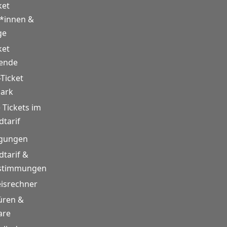
ket
r*innen &
ge
ket
rende
-Ticket
mark
 Tickets im
tarif
gungen
tarif &
estimmungen
eisrechner
üren &
are