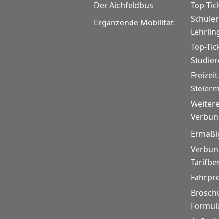
Der Aichfeldbus
Top-Tic
Schüle
Ergänzende Mobilität
Lehrlin
Top-Tic
Studie
Freizeit
Steier
Weitere
Verbund
Ermäßi
Verbund
Tarifb
Fahrpr
Brosch
Formul