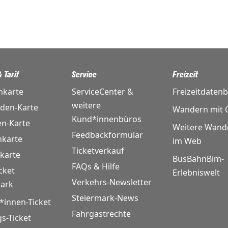
 Tarif
Service
Freizeit
nkarte
ServiceCenter &
Freizeitdaten
weitere
nden-Karte
Wandern mit Ö
Kund*innenbüros
en-Karte
Weitere Wand
Feedbackformular
karte
im Web
Ticketverkauf
karte
BusBahnBim-
FAQs & Hilfe
cket
Erlebniswelt
Verkehrs-Newsletter
mark
Steiermark-News
*innen-Ticket
Fahrgastrechte
gs-Ticket