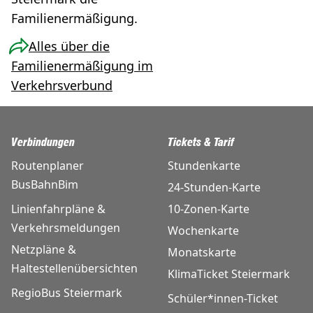
Familienermäßigung.
Alles über die
Familienermäßigung im
Verkehrsverbund
Verbindungen
Tickets & Tarif
Routenplaner
Stundenkarte
BusBahnBim
24-Stunden-Karte
Linienfahrpläne &
10-Zonen-Karte
Verkehrsmeldungen
Wochenkarte
Netzpläne &
Monatskarte
Haltestellenübersichten
KlimaTicket Steiermark
RegioBus Steiermark
Schüler*innen-Ticket