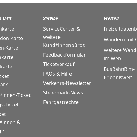
 Tarif
Service
Freizeit
nkarte
ServiceCenter &
Freizeitdaten
weitere
nden-Karte
Wandern mit Ö
Kund*innenbüros
en-Karte
Weitere Wand
Feedbackformular
karte
im Web
Ticketverkauf
karte
BusBahnBim-
FAQs & Hilfe
cket
Erlebniswelt
Verkehrs-Newsletter
mark
Steiermark-News
*innen-Ticket
Fahrgastrechte
gs-Ticket
ket
r*innen &
ge