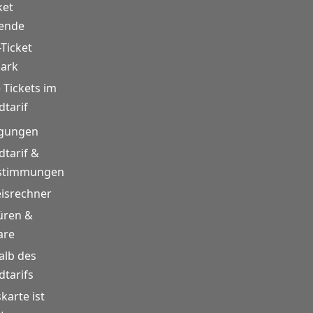
ket
rende
-Ticket
mark
 Tickets im
tarif
gungen
tarif &
estimmungen
eisrechner
üren &
are
alb des
tarifs
skarte ist