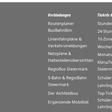
Verbindungen
Tickets &
Routenplaner
Stunde
BusBahnBim
24-Stu
Linienfahrpläne &
10-Zon
Verkehrsmeldungen
Wochen
Netzpläne &
Monats
Haltestellenübersichten
KlimaTi
RegioBus Steiermark
Steier
S-Bahn & RegioBahn
Schüler
Steiermark
Lehrlin
Der Aichfeldbus
Top-Tic
Schüle
Ergänzende Mobilität
Lehrlin