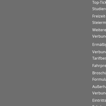
Top-Tic
Studie
Freizeit
Steier
Weitere
Verbund
Ermäßi
Verbund
Tarifb
Fahrpr
Brosch
Formul
Außerh
Verbund
Eintritt