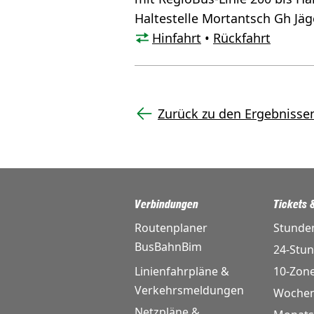
Haltestelle Mortantsch Gh Jäg
Hinfahrt
•
Rückfahrt
Zurück zu den Ergebnisse
Verbindungen
Tickets &
Routenplaner
Stunde
BusBahnBim
24-Stu
Linienfahrpläne &
10-Zon
Verkehrsmeldungen
Wochen
Netzpläne &