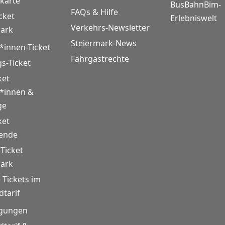
karte
BusBahnBim-
FAQs & Hilfe
cket
Erlebniswelt
Verkehrs-Newsletter
mark
Steiermark-News
*innen-Ticket
Fahrgastrechte
gs-Ticket
ket
r*innen &
ge
ket
rende
-Ticket
mark
 Tickets im
tarif
gungen