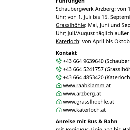
Führungen
Schaubergwerk Arzberg
: von 
Uhr; von 1. Juli bis 15. Sept
Grasslhöhle
: Mai, Juni und S
Uhr; Juli/August täglich auße
Katerloch
: von April bis Okt
Kontakt
+43 664 9639640 (Schauber
+43 664 5241757 (Grasslhöh
+43 664 4853420 (Katerloch
www.raabklamm.at
www.arzberg.at
www.grasslhoehle.at
www.katerloch.at
Anreise mit Bus & Bahn
mit RegioBus-Linie 200 bis Hal