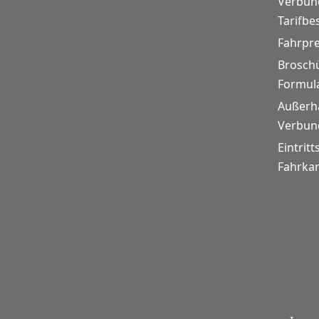
Verbund
Tarifb
Fahrpr
Brosch
Formul
Außerh
Verbund
Eintritt
Fahrkar