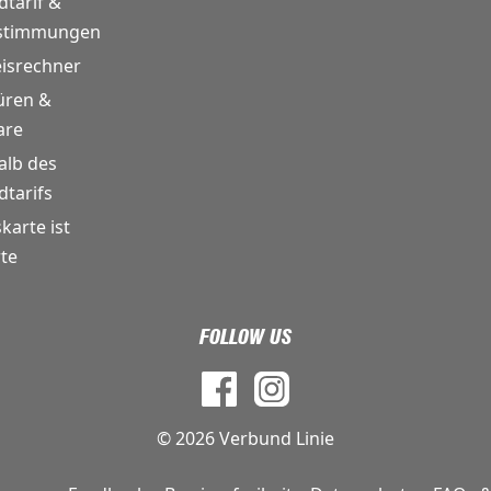
tarif &
estimmungen
eisrechner
üren &
are
alb des
tarifs
skarte ist
te
FOLLOW US
© 2026 Verbund Linie