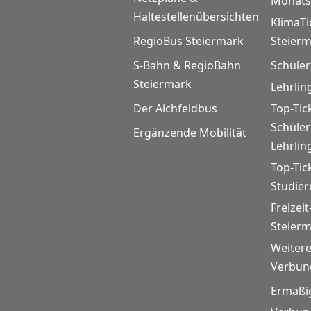
Monats
Haltestellenübersichten
KlimaTi
RegioBus Steiermark
Steier
S-Bahn & RegioBahn
Schüler
Steiermark
Lehrlin
Der Aichfeldbus
Top-Tic
Schüle
Ergänzende Mobilität
Lehrlin
Top-Tic
Studie
Freizeit
Steier
Weitere
Verbund
Ermäßi