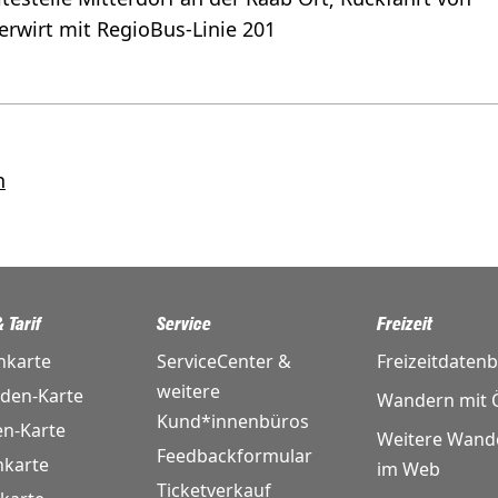
erwirt mit RegioBus-Linie 201
n
 Tarif
Service
Freizeit
nkarte
ServiceCenter &
Freizeitdaten
weitere
nden-Karte
Wandern mit Ö
Kund*innenbüros
en-Karte
Weitere Wand
Feedbackformular
karte
im Web
Ticketverkauf