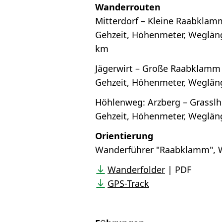
Wanderrouten
Mitterdorf – Kleine Raabklamm
Gehzeit, Höhenmeter, Wegläng
km
Jägerwirt – Große Raabklamm 
Gehzeit, Höhenmeter, Wegläng
Höhlenweg: Arzberg – Grasslhö
Gehzeit, Höhenmeter, Wegläng
Orientierung
Wanderführer "Raabklamm", W
Wanderfolder
| PDF
GPS-Track